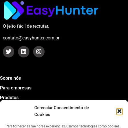
O jeito fácil de recrutar.
contato@easyhunter.com.br
Sobre nós
Para empresas
Produtos
Job Descriptions
Gerenciar Consentimento de
Cookies
Dicas para contratar
Perguntas frequentes
Para fornecer as melhores experiências, usamos tecnologias como cookies